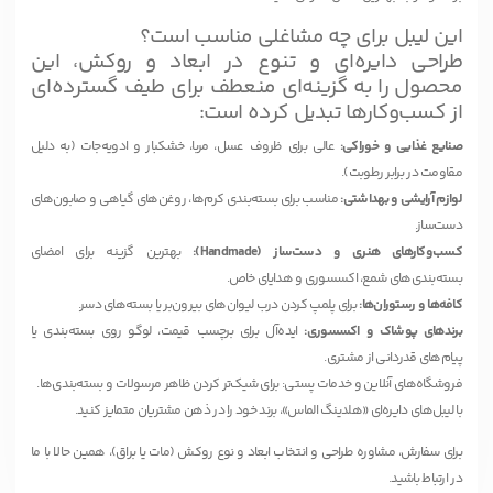
این لیبل برای چه مشاغلی مناسب است؟
طراحی دایره‌ای و تنوع در ابعاد و روکش، این
محصول را به گزینه‌ای منعطف برای طیف گسترده‌ای
از کسب‌وکارها تبدیل کرده است:
صنایع غذایی و خوراکی:
عالی برای ظروف عسل، مربا، خشکبار و ادویه‌جات (به دلیل
مقاومت در برابر رطوبت).
لوازم آرایشی و بهداشتی:
مناسب برای بسته‌بندی کرم‌ها، روغن‌های گیاهی و صابون‌های
دست‌ساز.
کسب‌وکارهای هنری و دست‌ساز (Handmade):
بهترین گزینه برای امضای
بسته‌بندی‌های شمع، اکسسوری و هدایای خاص.
کافه‌ها و رستوران‌ها:
برای پلمپ کردن درب لیوان‌های بیرون‌بر یا بسته‌های دسر.
برندهای پوشاک و اکسسوری:
ایده‌آل برای برچسب قیمت، لوگو روی بسته‌بندی یا
پیام‌های قدردانی از مشتری.
فروشگاه‌های آنلاین و خدمات پستی: برای شیک‌تر کردن ظاهر مرسولات و بسته‌بندی‌ها.
با لیبل‌های دایره‌ای «هلدینگ الماس»، برند خود را در ذهن مشتریان متمایز کنید.
برای سفارش، مشاوره طراحی و انتخاب ابعاد و نوع روکش (مات یا براق)، همین حالا با ما
در ارتباط باشید.