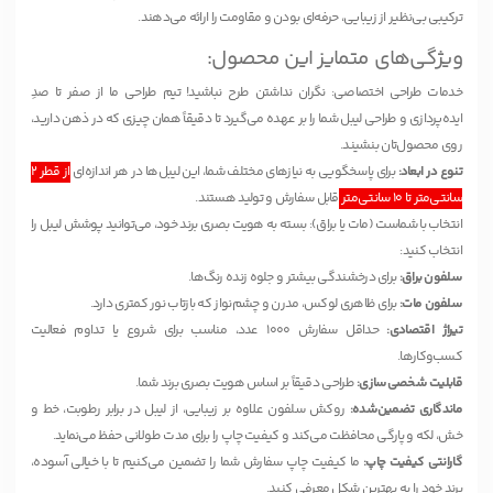
ترکیبی بی‌نظیر از زیبایی، حرفه‌ای بودن و مقاومت را ارائه می‌دهند.
ویژگی‌های متمایز این محصول:
خدمات طراحی اختصاصی: نگران نداشتن طرح نباشید! تیم طراحی ما از صفر تا صدِ
ایده‌پردازی و طراحی لیبل شما را بر عهده می‌گیرد تا دقیقاً همان چیزی که در ذهن دارید،
روی محصول‌تان بنشیند.
تنوع در ابعاد:
برای پاسخگویی به نیازهای مختلف شما، این لیبل‌ها در هر اندازه‌ای
از قطر 2
سانتی‌متر تا 10 سانتی‌متر
قابل سفارش و تولید هستند.
انتخاب با شماست (مات یا براق): بسته به هویت بصری برند خود، می‌توانید پوشش لیبل را
انتخاب کنید:
سلفون براق:
برای درخشندگی بیشتر و جلوه زنده رنگ‌ها.
سلفون مات:
برای ظاهری لوکس، مدرن و چشم‌نواز که بازتاب نور کمتری دارد.
تیراژ اقتصادی:
حداقل سفارش 1000 عدد، مناسب برای شروع یا تداوم فعالیت
کسب‌وکارها.
قابلیت شخصی‌سازی:
طراحی دقیقاً بر اساس هویت بصری برند شما.
ماندگاری تضمین‌شده:
روکش سلفون علاوه بر زیبایی، از لیبل در برابر رطوبت، خط و
خش، لکه و پارگی محافظت می‌کند و کیفیت چاپ را برای مدت طولانی حفظ می‌نماید.
گارانتی کیفیت چاپ:
ما کیفیت چاپ سفارش شما را تضمین می‌کنیم تا با خیالی آسوده،
برند خود را به بهترین شکل معرفی کنید.