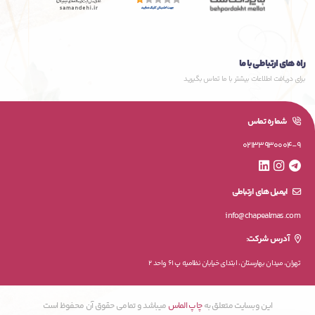
راه های ارتباطی با ما
برای دریافت اطلاعات بیشتر با ما تماس بگیرید
شماره تماس
02133930004-9
ایمیل های ارتباطی
info@chapealmas.com
آدرس شرکت:
تهران، میدان بهارستان، ابتدای خیابان نظامیه پ 61 واحد 2
این وبسایت متعلق به
چاپ الماس
میباشد و تمامی حقوق آن محفوظ است