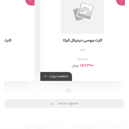
کارت عروسی دیجیتال الیکا
کارت عرو
elika
171,600
00
157,300
تومان
مشاهده جزئیات
محصولات مشابه ...