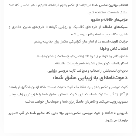
انتخاب بهترین عکس:
شما می‌توانید از عکس‌های فرمالیته، نامزدی یا هر عکسی که نماد
عشق شماست، استفاده کنید.
طراحی‌های خلاقانه و متنوع:
سبک‌های مختلف:
از طرح‌های کلاسیک و رویایی گرفته تا طرح‌های مدرن، فانتزی و
هنری، متناسب با سلیقه و تم عروسی شما.
جزئیات ظریف:
استفاده از المان‌های گرافیکی مکمل برای جذابیت بیشتر.
اطلاعات کامل و خوانا:
فضای کافی و خوانا برای درج نام زوجین، تاریخ، ساعت و مکان مراسم.
امکان اضافه کردن متن دلخواه، شعر یا جملات عاشقانه.
تجربه‌ای لذت‌بخش از انتخاب و دریافت کارت عروسی رؤیایی.
دعوت‌نامه‌ای به زیبایی عشق شما:
کارت عروسی عکس‌محور برنا، فقط یک کارت دعوت نیست؛ بلکه اولین یادگاری ارزشمند
از آغاز زندگی مشترک شماست. این کارت، داستان عشق شما را با زیباترین زبان، یعنی
تصویر، روایت می‌کند و خاطره‌ای ماندگار برای شما و مهمانانتان خواهد ساخت.
شروعی عاشقانه با کارت عروسی عکس‌محور برنا؛ جایی که عشق شما در قاب تصویر
جاودانه می‌شود.