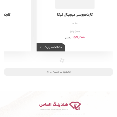
کارت عروسی دیجیتال الیکا
کارت عرو
elika
171,600
00
157,300
تومان
مشاهده جزئیات
محصولات مشابه ...