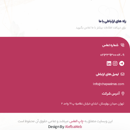
راه های ارتباطی با ما
برای دریافت اطلاعات بیشتر با ما تماس بگیرید
شماره تماس
02133930004-9
ایمیل های ارتباطی
info@chapealmas.com
آدرس شرکت:
تهران، میدان بهارستان، ابتدای خیابان نظامیه پ 61 واحد 2
این وبسایت متعلق به
چاپ الماس
میباشد و تمامی حقوق آن محفوظ است
Design By
AlefbaWeb